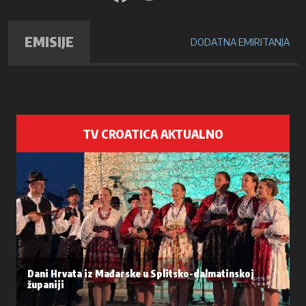
EMISIJE
DODATNA EMIRITANJA
TV CROATICA AKTUALNO
Dani Hrvata iz Mađarske u Splitsko-dalmatinskoj
županiji