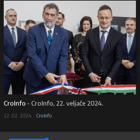
CroInfo
-
CroInfo, 22. veljače 2024.
22. 02. 2024.
/
CroInfo