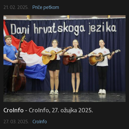
21. 02. 2025.
/
Priče petkom
CroInfo
-
CroInfo, 27. ožujka 2025.
27. 03. 2025.
/
CroInfo