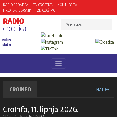
RADIO CROATICA
TV CROATICA
YOUTUBE TV
HRVATSKI GLASNIK
IZDAVAŠTVO
RADIO
croatica
online
slušaj
CROINFO
NATRAG
CroInfo, 11. lipnja 2026.
11.06.2026. /
CROINFO