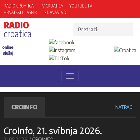
RADIO CROATICA
TV CROATICA
YOUTUBE TV
HRVATSKI GLASNIK
IZDAVAŠTVO
RADIO
croatica
online
slušaj
CROINFO
NATRAG
CroInfo, 21. svibnja 2026.
21.05.2026. /
CROINFO