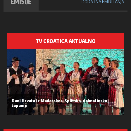
EMISIJE
DODATNA EMIRITANJA
TV CROATICA AKTUALNO
Dani Hrvata iz Mađarske u Splitsko-dalmatinskoj
županiji