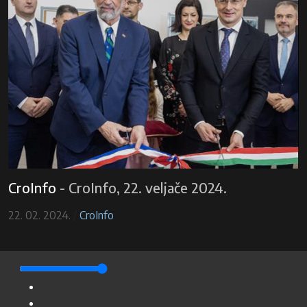
CroInfo
-
CroInfo, 22. veljače 2024.
22. 02. 2024.
/
CroInfo