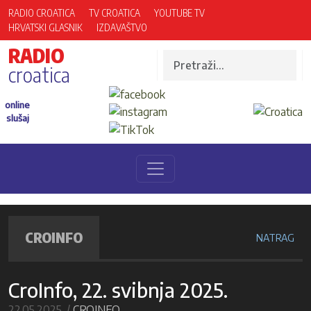
RADIO CROATICA
TV CROATICA
YOUTUBE TV
HRVATSKI GLASNIK
IZDAVAŠTVO
RADIO
croatica
online
slušaj
CROINFO
NATRAG
CroInfo, 22. svibnja 2025.
22.05.2025. /
CROINFO