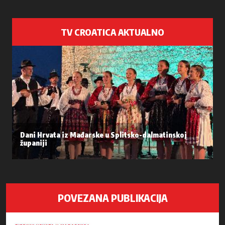
TV CROATICA AKTUALNO
Dani Hrvata iz Mađarske u Splitsko-dalmatinskoj
županiji
POVEZANA PUBLIKACIJA