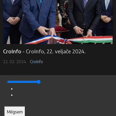
CroInfo
-
CroInfo, 22. veljače 2024.
22. 02. 2024.
/
CroInfo
Mégsem