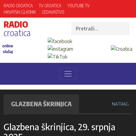
RADIO CROATICA
TV CROATICA
YOUTUBE TV
HRVATSKI GLASNIK
IZDAVAŠTVO
RADIO
croatica
online
slušaj
GLAZBENA ŠKRINJICA
NATRAG
Glazbena škrinjica, 29. srpnja