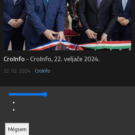
CroInfo
-
CroInfo, 22. veljače 2024.
22. 02. 2024.
/
CroInfo
Mégsem