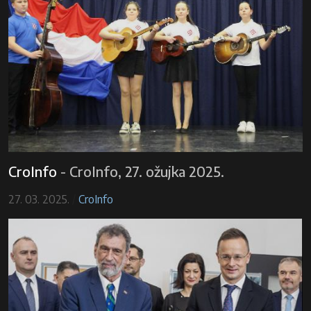
CroInfo
-
CroInfo, 27. ožujka 2025.
27. 03. 2025.
/
CroInfo