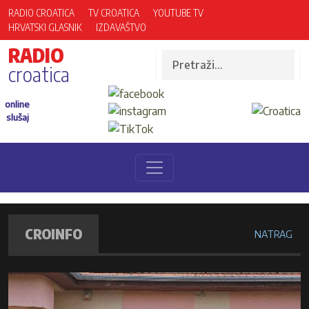
RADIO CROATICA
TV CROATICA
YOUTUBE TV
HRVATSKI GLASNIK
IZDAVAŠTVO
RADIO
croatica
online
slušaj
CROINFO
NATRAG