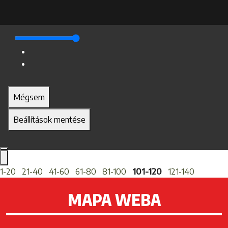
Mégsem
Beállítások mentése
1-20
21-40
41-60
61-80
81-100
101-120
121-140
MAPA WEBA