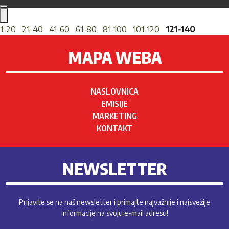
1-20
21-40
41-60
61-80
81-100
101-120
121-140
MAPA WEBA
NASLOVNICA
EMISIJE
MARKETING
KONTAKT
NEWSLETTER
Prijavite se na naš newsletter i primajte najvažnije i najsvežije
informacije na svoju e-mail adresu!