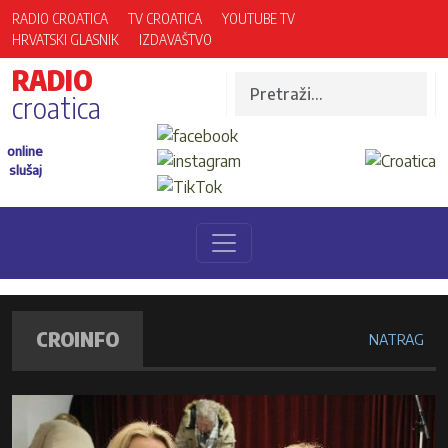
RADIO CROATICA
TV CROATICA
YOUTUBE TV
HRVATSKI GLASNIK
IZDAVAŠTVO
RADIO
croatica
online
slušaj
CROINFO
NATRAG