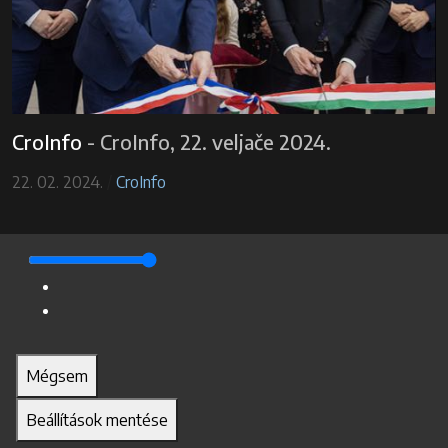
CroInfo
-
CroInfo, 22. veljače 2024.
22. 02. 2024.
/
CroInfo
Mégsem
Beállítások mentése