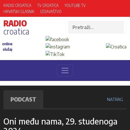
RADIO CROATICA
TV CROATICA
YOUTUBE TV
HRVATSKI GLASNIK
IZDAVAŠTVO
RADIO
croatica
online
slušaj
PODCAST
NATRAG
Oni među nama, 29. studenoga