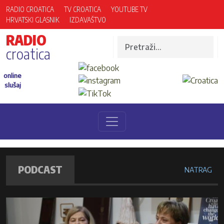
RADIO CROATICA
TV CROATICA
YOUTUBE TV
HRVATSKI GLASNIK
IZDAVAŠTVO
RADIO
croatica
online
slušaj
PODCAST
NATRAG